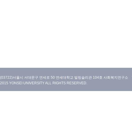
(03722)서울시 서대문구 연세로 50 연세대학교 빌링슬리관 104호 사회복지연구소 TEL:02)212
2015 YONSEI UNIVERSITY ALL RIGHTS RESERVED.