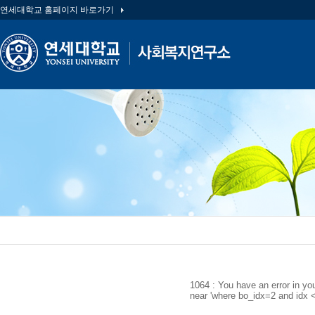
연세대학교 홈페이지 바로가기
1064 : You have an error in yo
near 'where bo_idx=2 and idx < 