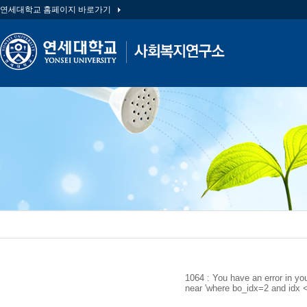
연세대학교 홈페이지 바로가기
1064 : You have an error in yo
near 'where bo_idx=2 and idx < 